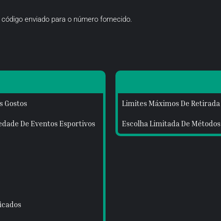
código enviado para o número fornecido.
s Gostos
Limites Máximos De Retirada
dade De Eventos Esportivos
Escolha Limitada De Métodos
icados