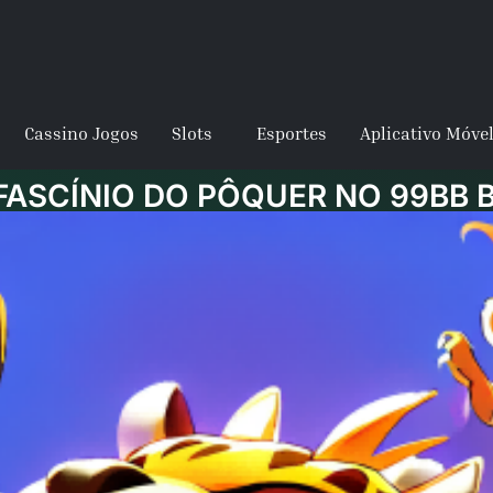
Cassino Jogos
Slots
Esportes
Aplicativo Móve
FASCÍNIO DO PÔQUER NO 99BB 