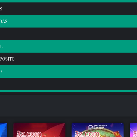
S
DAS
L
PÓSITO
O