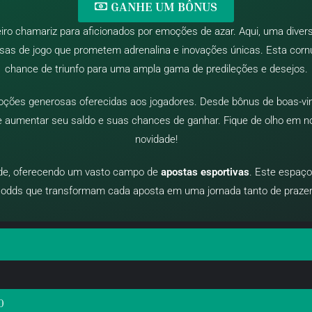
GANHE UM BÔNUS
iro chamariz para aficionados por emoções de azar. Aqui, uma diver
esas de jogo que prometem adrenalina e inovações únicas. Esta cor
chance de triunfo para uma ampla gama de predileções e desejos.
ções generosas oferecidas aos jogadores. Desde bônus de boas-vind
e aumentar seu saldo e suas chances de ganhar. Fique de olho em
novidade!
nde, oferecendo um vasto campo de
apostas
esportivas
. Este espaço
odds que transformam cada aposta em uma jornada tanto de prazer 
O