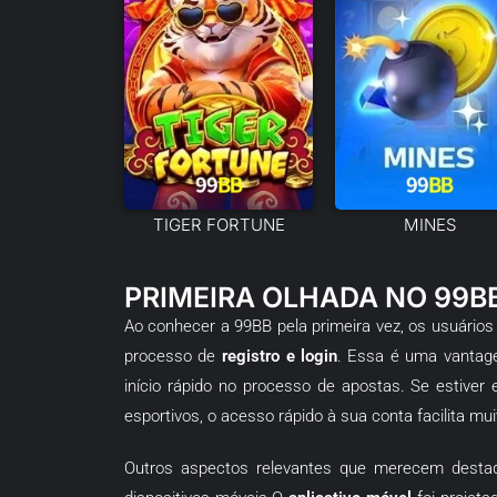
TIGER FORTUNE
MINES
PRIMEIRA OLHADA NO 99B
Ao conhecer a 99BB pela primeira vez, os usuário
processo de
registro
e
login
. Essa é uma vantag
início rápido no processo de apostas. Se estive
esportivos, o acesso rápido à sua conta facilita mu
Outros aspectos relevantes que merecem desta