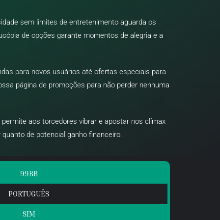
sidade sem limites de entretenimento aguarda os
nucópia de opções garante momentos de alegria e a
as para novos usuários até ofertas especiais para
 nossa página de promoções para não perder nenhuma
 permite aos torcedores vibrar e apostar nos clímax
quanto de potencial ganho financeiro.
99BB
PORTUGUÊS
SIM